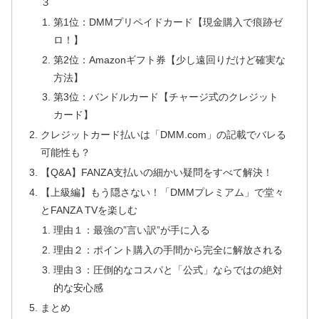
３
第1位：DMMプリペイドカード【現金購入で痕跡ゼ
ロ！】
第2位：Amazonギフト券【少し遠回りだけど確実な
方法】
第3位：バンドルカード【チャージ式のクレジット
カード】
クレジットカード払いは「DMM.com」の記載でバレる
可能性も？
【Q&A】FANZA支払いの細かい疑問をすべて解決！
【上級編】もう隠さない！「DMMプレミアム」で堂々
とFANZA TVを楽しむ
理由１：最強の”言い訳”が手に入る
理由２：ポイント購入の手間から完全に解放される
理由３：圧倒的なコスパと「公式」ならではの絶対
的な安心感
まとめ