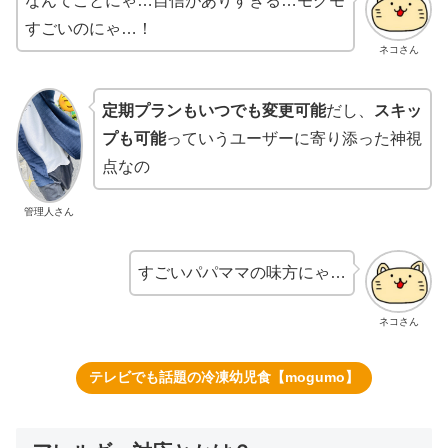
なんてことにゃ…自信がありすぎる…モグモ
すごいのにゃ…！
ネコさん
定期プランもいつでも変更可能
だし、
スキッ
プも可能
っていうユーザーに寄り添った神視
点なの
管理人さん
すごいパパママの味方にゃ…
ネコさん
テレビでも話題の冷凍幼児食【mogumo】