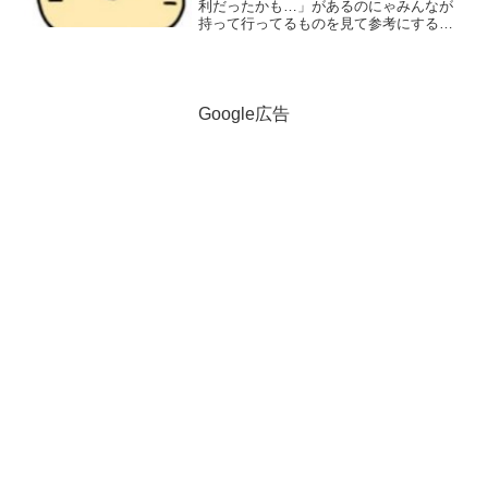
利だったかも…」があるのにゃみんなが
持って行ってるものを見て参考にするの
にゃ！ モバイルバッテリー！！
今の時代には必需品にゃ！Amazon、楽
天、yahooでモバイルバッテリー検索画面
を置いておくの...
Google広告