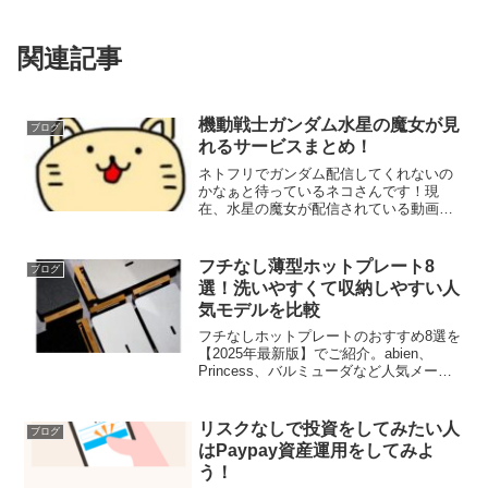
関連記事
機動戦士ガンダム水星の魔女が見
ブログ
れるサービスまとめ！
ネトフリでガンダム配信してくれないの
かなぁと待っているネコさんです！現
在、水星の魔女が配信されている動画サ
ービスをまとめておくのでこれを機に動
画サービスを使ってみようと思ってる人
は参考にしてみてね！Hulu（フール―）
フチなし薄型ホットプレート8
ブログ
Hulu公式サイトHu...
選！洗いやすくて収納しやすい人
気モデルを比較
フチなしホットプレートのおすすめ8選を
【2025年最新版】でご紹介。abien、
Princess、バルミューダなど人気メーカ
ーの製品をサイズ・価格・機能で徹底比
較！収納しやすい、洗いやすいフチなし
ホットプレートの選び方やメリット・デ
リスクなしで投資をしてみたい人
ブログ
メリットも解説します。
はPaypay資産運用をしてみよ
う！