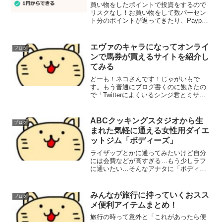
買い物をしたポイントで投資をするので
リスクなし！お買い物をして数パーセン
ト分のポイントが返ってきたり、Paypay
ジャンボでポイントが当たったりとそれ
を投資に回すので懐にはなーんのダメー
ジもないのにゃ♪Paypayを使えるように
エヴァのキャラになってオンライ
ブログ
してれば口座...
ンで馬券が買えるサイトを紹介し
てみる
どーも！ネコさんです！じゃがいもで
す。もう普通にブログ書くのに飽きたの
で「Twitterによくいるシンジ君とミサト
さん」になりきってリアルウマ娘（オン
ラインで馬券が買えるサイト）を紹介し
てみるよ！ちなみに何でこんなことをし
ABCクッキングスタジオから生
ブログ
てみたのかというと...
まれた気軽に通える女性用ダイエ
ットジム「ボディーズ」
ライザップとかに通ってみたいけど自分
には会費などが高すぎる…もう少しラフ
に通いたい…そんなアナタに「ボディー
ズ」にゃ！ライザップに興味がある人は
コチラの記事もどうぞ♪ボディーズは
「ABCクッキングスタジオ」から生まれ
みんなが旅行に持っていくおスス
ブログ
たダイエットジム！ABC...
メ便利アイテムまとめ！
旅行の時って意外と「これがあったら便