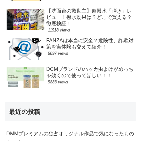
【洗面台の救世主】超撥水「弾き」レ
ビュー！撥水効果は？どこで買える？
徹底検証！
11518 views
FANZAは本当に安全？危険性、詐欺対
策を実体験も交えて紹介！
5897 views
DCMブランドのハッカ虫よけがめっち
ゃ効くので使ってほしい！！
5883 views
最近の投稿
DMMプレミアムの独占オリジナル作品で気になったもの