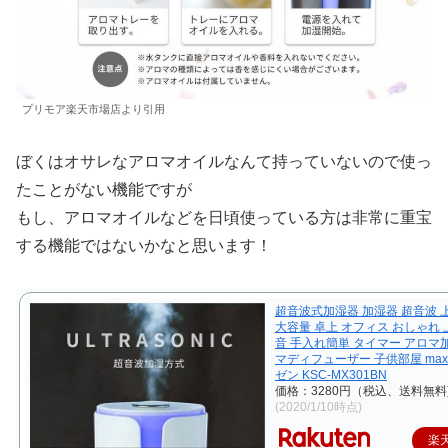
プリモア楽天市場店より引用
ぼくはオサレなアロマオイルなんて持っていないので使っ
たことがない機能ですが
もし、アロマオイルなどを日頃使っている方は非常に重宝
する機能ではないかなと思います！
超音波式加湿器 加湿器 超音波 
大容量 卓上 オフィス おしゃれ 
音 手入れ簡単 タイマー アロマ
マディフューザー 子供部屋 max
ゼン KSC-MX301BN
価格：3280円（税込、送料無料
(2020/1/10時点)
楽