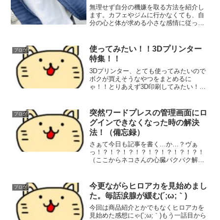
無理せず自分の機嫌を取る方法を紹介し
ます。カフェやジムに行かなくても、自
分の心と体が求める小さな感情に従って
行動することで、余計なストレスを減ら
しましょう！
使ってみたい！！3Dプリンター
ブログ
特集！！
3Dプリンター、とても使ってみたいので
ボクが買えそうなやつをまとめるに
ゃ！！とりあえず3D印刷してみたい！っ
て人はコレ！Creality 3D Ender 3 3Dプリ
ンターレビューを見る限り、日常的に使
ってて精度の高い3D印刷を求める人以...
突然ワードプレスの管理画面にロ
ブログ
グインできなくなった時の解決
法！（備忘録）
さぁて今日も記事を書く…か…？ヴぁ
っ！？！？！？！？！？！？！？！？！
（ここからネコさんの心臓バクバク解決
法探しが始まったのにゃ…）サイトガー
ドというプラグインが噛み合っていない
っぽい！これ！！！入れてる人多いので
今更ながらヒロアカを見始めまし
ブログ
は？ってプラグインにゃ！ど...
た。毎話涙腺が緩む(´;ω;｀)
今回は商品紹介とかでもなくヒロアカを
見始めた感想にゃ(´;ω;｀)もう一話目から