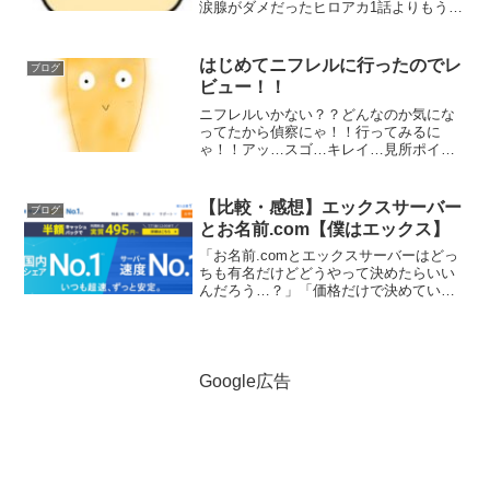
涙腺がダメだったヒロアカ1話よりもうこ
の1話を見ただけで「あ、これ泣くやつ
だ」といったん見るのをやめてしまった
のにゃ泣く系のアニメやゲームって個人
はじめてニフレルに行ったのでレ
ブログ
的になんか見る...
ビュー！！
ニフレルいかない？？どんなのか気にな
ってたから偵察にゃ！！行ってみるに
ゃ！！アッ…スゴ…キレイ…見所ポイン
ト「明るく見やすい展示」！最初のフロ
アは明るくて魚たちを見やすいフロアだ
ったにゃ！しかもびっくりしたのはほと
【比較・感想】エックスサーバー
ブログ
んどの水槽のフタが開いてい...
とお名前.com【僕はエックス】
「お名前.comとエックスサーバーはどっ
ちも有名だけどどうやって決めたらいい
んだろう…？」「価格だけで決めていい
のだろうか…？」「サーバーはエックス
だけどドメインはお名前使ってて１つに
まとめようか迷ってる…」そういう人の
参考になればと思いこ...
Google広告