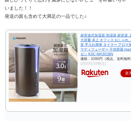
いました！！
発送の面も含めて大満足の一品でした♪
超音波式加湿器 加湿器 超音波 
大容量 卓上 オフィス おしゃれ 
音 手入れ簡単 タイマー アロマ
マディフューザー 子供部屋 max
ゼン KSC-MX301BN
価格：3280円（税込、送料無料
(2020/1/10時点)
楽