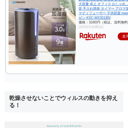
大容量 卓上 オフィス おしゃれ 
音 手入れ簡単 タイマー アロマ
マディフューザー 子供部屋 max
ゼン KSC-MX301BN
価格：3280円（税込、送料無料
(2020/1/10時点)
楽
乾燥させないことでウィルスの動きを抑え
る！