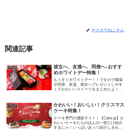
ヤスカウねこさん
関連記事
彼女へ、友達へ、同僚へ♪おすす
ブログ
めホワイトデー特集！
もうすぐホワイトデー！！ですので職場
や同僚、友達、彼女へプレゼントしやす
くてかわいいスイーツをまとめたよ！よ
かったら参考にしてね！！かわいいが詰
まってる！どうぶつマカロン♪ホワイトデ
ー ギフト お絵かきマカロン 動物っこW 5
かわいい！おいしい！クリスマス
ブログ
個 | かわい...
ケーキ特集！
ケーキ専門の通販サイト！【Cake.jp】か
わいいケーキたちのほんの一部だけ紹介
するにゃ！いっぱいあって紹介しきれな