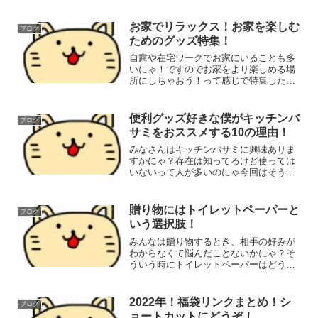
いのにゃぁ♪【Cake.jp】最高級洋菓子宅
配専門店 【洋菓子店カサミンゴー】単品
もいいけど他のも一緒に食べた
お家でリラックス！お家を楽しむ
ブログ
い…！！！って...
ためのグッズ特集！
自粛や在宅ワークでお家にいることも多
いにゃ！ですのでお家をより楽しめる場
所にしちゃおう！って感じで特集したの
にゃ！在宅ワークのお供に！電動コーヒ
ーミル！パソコンする時にコーヒー飲み
ながらって人も多いにゃ！おいしいコー
便利グッズ好きな僕がキッチンバ
ブログ
ヒー飲んでたらアイデアも...
サミをおススメする10の理由！
みなさんはキッチンバサミに興味ありま
すかにゃ？存在は知ってるけど使っては
いないって人が多いのにゃ今回はそうい
う人たち向けのキッチンバサミのおすす
めポイントをこういう所が便利だよって
紹介していくにゃ！僕が普段使っている
贈り物にはトイレットペーパーと
ブログ
キッチンバサミを例に機能...
いう選択肢！
みんなは贈り物するとき、相手の好みが
わからなくて悩んだことないかにゃ？そ
ういう時にトイレットペーパーはどうか
にゃっていう提案にゃ！なんでトイレッ
トペーパー？？トイレットペーパーって
どんな人でもほぼ必須のアイテムでし
2022年！福袋リンクまとめ！シ
ブログ
ょ？「あっても困らない」を...
ョートカットにどうぞ！