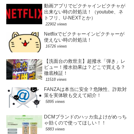
動画アプリでピクチャインピクチャが
出来ない時の対処法！（youtube、ネ
トフリ、U-NEXTとか）
22902 views
Netflixでピクチャーインピクチャーが
使えない時の対処法！
16726 views
【洗面台の救世主】超撥水「弾き」レ
ビュー！撥水効果は？どこで買える？
徹底検証！
11518 views
FANZAは本当に安全？危険性、詐欺対
策を実体験も交えて紹介！
5895 views
DCMブランドのハッカ虫よけがめっち
ゃ効くので使ってほしい！！
5883 views