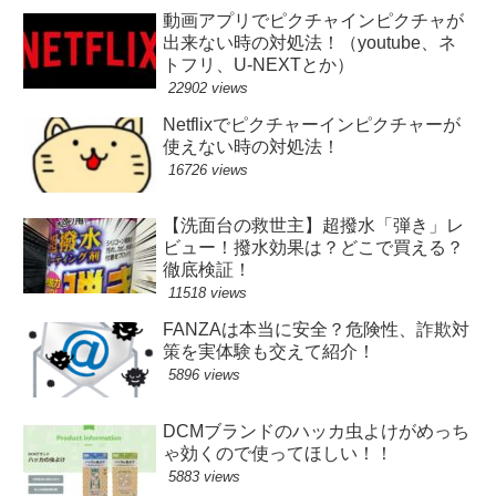
動画アプリでピクチャインピクチャが
出来ない時の対処法！（youtube、ネ
トフリ、U-NEXTとか）
22902 views
Netflixでピクチャーインピクチャーが
使えない時の対処法！
16726 views
【洗面台の救世主】超撥水「弾き」レ
ビュー！撥水効果は？どこで買える？
徹底検証！
11518 views
FANZAは本当に安全？危険性、詐欺対
策を実体験も交えて紹介！
5896 views
DCMブランドのハッカ虫よけがめっち
ゃ効くので使ってほしい！！
5883 views