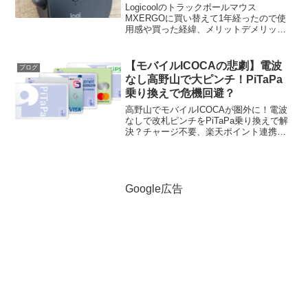
Logicoolのトラックボールマウス
MXERGOに買い替えて1年経ったので使
用感や買った経緯、メリットデメリット
を書き残しておこうと思います！1年使っ
てみて確実にこれはおススメできるし、
買う価値あるって思った！なぜMXERGO
【モバイルICOCAの悲劇】電波
ブログ
を買ったのか...
なし高野山で大ピンチ！PiTaPa
乗り換えで危機回避？
高野山でモバイルICOCAが圏外に！電波
なしで改札ピンチをPiTaPa乗り換えで解
決？チャージ不要、楽天ポイント連携、
メリット・デメリットを徹底解説。あな
たに最適な交通系ICカードは？
Google広告