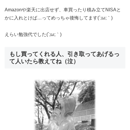
Amazonや楽天に出店せず、車買ったり積み立てNISAと
かに入れとけば…ってめっちゃ後悔してます(´;ω;｀)
えらい勉強代でした(´;ω;｀)
もし買ってくれる人、引き取ってあげるっ
て人いたら教えてね（泣）