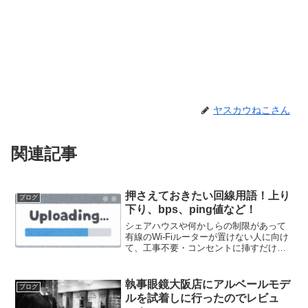
ヤスカウねこさん
関連記事
押さえておきたい回線用語！上り
ブログ
下り、bps、ping値など！
シェアハウスや何かしらの制限があって
有線のWi-Fiルーターが置けない人に向け
て、工事不要・コンセントに挿すだけの
Wi-Fiルーターの情報をまとめていく記事
ですにゃ！Wi-Fiルーターを決める際に見
るべき用語や数値の説明も入れていくの
執事眼鏡大阪店にアルベールモデ
ブログ
で知っ...
ルを試着しに行ったのでレビュ