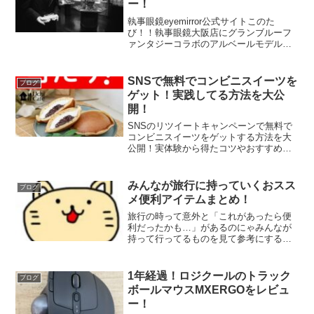
ー！
執事眼鏡eyemirror公式サイトこのた
び！！執事眼鏡大阪店にグランブルーフ
ァンタジーコラボのアルベールモデルの
メガネを見に行ったので軽くレビューを
書いておこうと思うのにゃ！アルベール
モデルを試着した感じは派手過ぎずとて
SNSで無料でコンビニスイーツを
ブログ
も良かった！！執事...
ゲット！実践してる方法を大公
開！
SNSのリツイートキャンペーンで無料で
コンビニスイーツをゲットする方法を大
公開！実体験から得たコツやおすすめの
キャンペーン情報も紹介します。
みんなが旅行に持っていくおスス
ブログ
メ便利アイテムまとめ！
旅行の時って意外と「これがあったら便
利だったかも…」があるのにゃみんなが
持って行ってるものを見て参考にするの
にゃ！ モバイルバッテリー！！
今の時代には必需品にゃ！Amazon、楽
天、yahooでモバイルバッテリー検索画面
1年経過！ロジクールのトラック
ブログ
を置いておくの...
ボールマウスMXERGOをレビュ
ー！