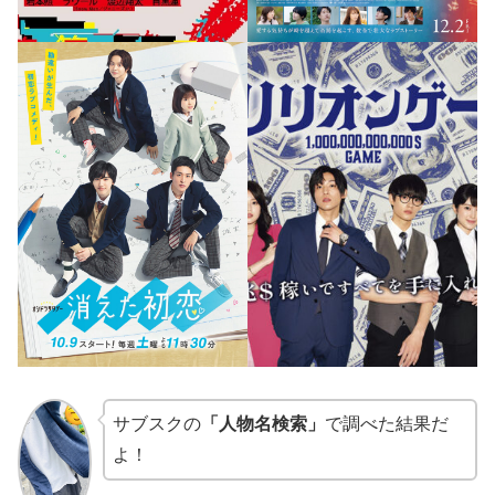
サブスクの
「人物名検索」
で調べた結果だ
よ！