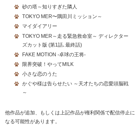
砂の塔～知りすぎた隣人
TOKYO MER〜隅田川ミッション～
マイダイアリー
TOKYO MER～走る緊急救命室～ ディレクター
ズカット版 (第1話､最終話)
FAKE MOTION -卓球の王将-
限界突破！やってM!LK
小さな恋のうた
かぐや様は告らせたい ～天才たちの恋愛頭脳戦
～
他作品が追加、もしくは上記作品が権利関係で配信停止に
なる可能性があります。