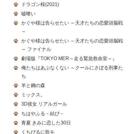
ドラゴン桜(2021)
嘘喰い
かぐや様は告らせたい ～天才たちの恋愛頭脳戦
～
かぐや様は告らせたい ～天才たちの恋愛頭脳戦
～ ファイナル
劇場版『TOKYO MER～走る緊急救命室～』
俺たちはあぶなくない ～クールにさぼる刑事た
ち
羊と鋼の森
ミックス。
3D彼女 リアルガール
ちはやふる－結び－
青夏 きみに恋した30日
くちびるに歌を