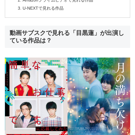
U-NEXTで見れる作品
動画サブスクで見れる「目黒蓮」が出演し
ている作品は？