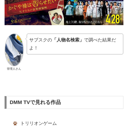
サブスクの
「人物名検索」
で調べた結果だ
よ！
管理人さん
DMM TVで見れる作品
トリリオンゲーム