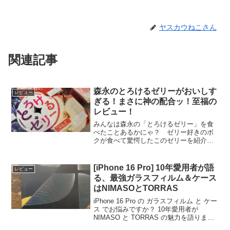
ヤスカウねこさん
関連記事
森永のとろけるゼリーがおいしす
レビュー
ぎる！まさに神の配合ッ！至福の
レビュー！
みんなは森永の「とろけるゼリー」を食
べたことあるかにゃ？ ゼリー好きのボ
クが食べて驚愕したこのゼリーを紹介す
るにゃ！！！ 森永のとろけるゼリーは4
個パックのゼリー！森永とろけるゼリー
の画像 スーパーで見たことないかに
[iPhone 16 Pro] 10年愛用者が語
レビュー
ゃ！？ 前は120円くら...
る、最強ガラスフィルム＆ケース
はNIMASOとTORRAS
iPhone 16 Pro の ガラスフィルム と ケー
ス でお悩みですか？ 10年愛用者が
NIMASO と TORRAS の魅力を語りま
す。貼り方のコツや選び方も解説！