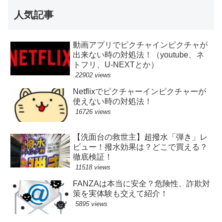
人気記事
動画アプリでピクチャインピクチャが
出来ない時の対処法！（youtube、ネ
トフリ、U-NEXTとか）
22902 views
Netflixでピクチャーインピクチャーが
使えない時の対処法！
16726 views
【洗面台の救世主】超撥水「弾き」レ
ビュー！撥水効果は？どこで買える？
徹底検証！
11518 views
FANZAは本当に安全？危険性、詐欺対
策を実体験も交えて紹介！
5895 views