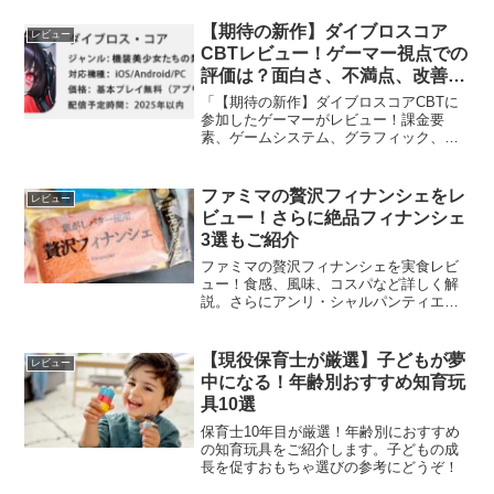
【期待の新作】ダイブロスコア
レビュー
CBTレビュー！ゲーマー視点での
評価は？面白さ、不満点、改善点
など
「【期待の新作】ダイブロスコアCBTに
参加したゲーマーがレビュー！課金要
素、ゲームシステム、グラフィック、ス
トーリーの評価は？戦闘演出の動画も！
ファミマの贅沢フィナンシェをレ
レビュー
ビュー！さらに絶品フィナンシェ
3選もご紹介
ファミマの贅沢フィナンシェを実食レビ
ュー！食感、風味、コスパなど詳しく解
説。さらにアンリ・シャルパンティエ、
DEL'IMMO、anフィナンシェなど人気店
の絶品フィナンシェもご紹介。
【現役保育士が厳選】子どもが夢
レビュー
中になる！年齢別おすすめ知育玩
具10選
保育士10年目が厳選！年齢別におすすめ
の知育玩具をご紹介します。子どもの成
長を促すおもちゃ選びの参考にどうぞ！