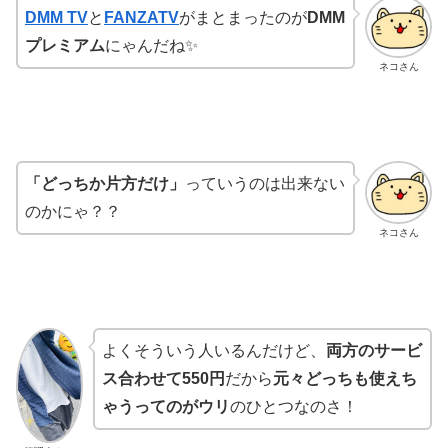
DMM TV
と
FANZATV
がまとまったのが
DMM
プレミアム
にゃんだね✨
ネコさん
「どっちか片方だけ」
っていうのは出来ない
のかにゃ？？
ネコさん
よくそういう人いるんだけど、
両方のサービ
ス合わせて550円
だから
元々どっちも使えち
ゃうってのがウリ
のひとつなのさ！