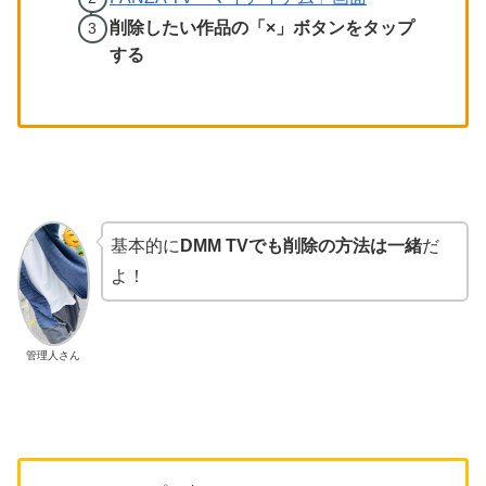
削除したい作品の「×」ボタンをタップ
する
基本的に
DMM TVでも削除の方法は一緒
だ
よ！
管理人さん