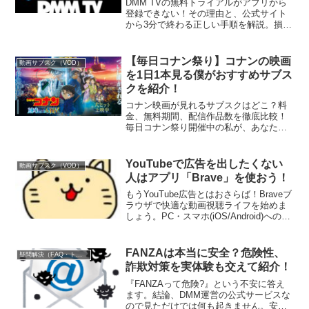
DMM TVの無料トライアルがアプリから
登録できない！その理由と、公式サイト
から3分で終わる正しい手順を解説。損を
しないための注意点も解説。
【毎日コナン祭り】コナンの映画
動画サブスク（VOD）
を1日1本見る僕がおすすめサブス
クを紹介！
コナン映画が見れるサブスクはどこ？料
金、無料期間、配信作品数を徹底比較！
毎日コナン祭り開催中の私が、あなたに
ぴったりのサブスクをご紹介します！
YouTubeで広告を出したくない
動画サブスク（VOD）
人はアプリ「Brave」を使おう！
もうYouTube広告とはおさらば！Braveブ
ラウザで快適な動画視聴ライフを始めま
しょう。PC・スマホ(iOS/Android)へのイ
ンストール方法も解説。
FANZAは本当に安全？危険性、
疑問解決（FAQ・トラブル系）
詐欺対策を実体験も交えて紹介！
『FANZAって危険?』という不安に答え
ます。結論、DMM運営の公式サービスな
ので見ただけでは何も起きません。安全