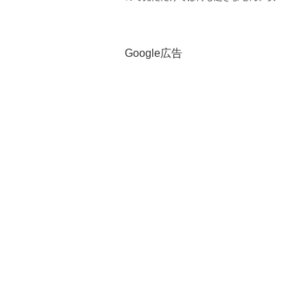
な理由、無料サンプルの真相、身に覚え
のない請求=詐欺の見分け方と対処法を、
実体験を交えて正直に解説。
Google広告