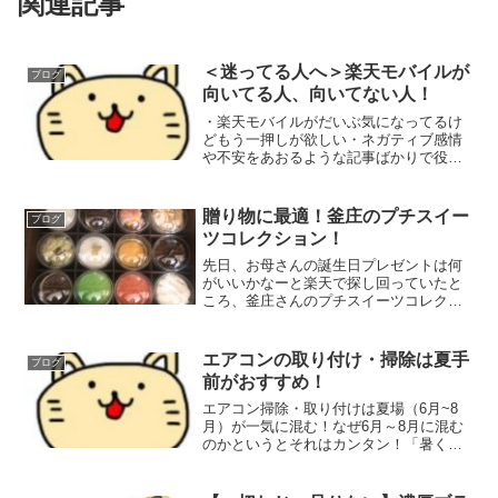
関連記事
＜迷ってる人へ＞楽天モバイルが
ブログ
向いてる人、向いてない人！
・楽天モバイルがだいぶ気になってるけ
どもう一押しが欲しい・ネガティブ感情
や不安をあおるような記事ばかりで役に
立たなくてイヤになってる・良い所、悪
い所を分かりやすく知りたいこういう人
達の悩みを解決するための記事にゃ！僕
贈り物に最適！釜庄のプチスイー
ブログ
ことブログ主も楽天モバイ...
ツコレクション！
先日、お母さんの誕生日プレゼントは何
がいいかなーと楽天で探し回っていたと
ころ、釜庄さんのプチスイーツコレクシ
ョンに出会いました！家族も「かわい
い！」と絶賛してくれましたので、レビ
ュー＆紹介をしておこうと思います♪いろ
エアコンの取り付け・掃除は夏手
ブログ
んな味が楽しめる12種類...
前がおすすめ！
エアコン掃除・取り付けは夏場（6月~8
月）が一気に混む！なぜ6月～8月に混む
のかというとそれはカンタン！「暑くな
るから」暑くなると「エアコン付けよ
ー！え！？壊れてんじゃん！！」とか
「くさ！カビの匂いする！！」ってみん