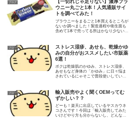
【一切れじゃ足りない】濃厚ブラ
ブログ
な同時に気づくので工事は...
ウニー丸ごと1本！人気通販サイ
トを調べてみた！
ブラウニーをまるごと1本買えるところが
ないか調べました！製造過程や衛生面も
含めて1本で売ってる所はかなり少ないよ
うです。
ストレス湿疹、あせも、乾燥かゆ
ブログ
みの自分がおススメしたい市販薬
6選！
ボクは乾燥肌のかゆみ、ストレス湿疹、
あせもなど身体の「かゆみ」に日々悩ま
されているにゃそこで普段使いしてい
て、効果あるなって感じたお薬の紹介を
しようと思います！同じような悩みを持
っている人の役に立てばうれしいにゃ！
輸入販売やよく聞くOEMってむ
ブログ
使ったことがない適当な人の...
ずかしい？？
どーも！楽天に出店しているヤスカウネ
コさんです！今回は「輸入販売してみた
いけどやり方も分からないし、どんなも
んかもわからない！」という人向けの記
事を書いていこうと思います！輸入販売
って？文字通り「違う国から商品を仕入
れて販売する」ことですよ...