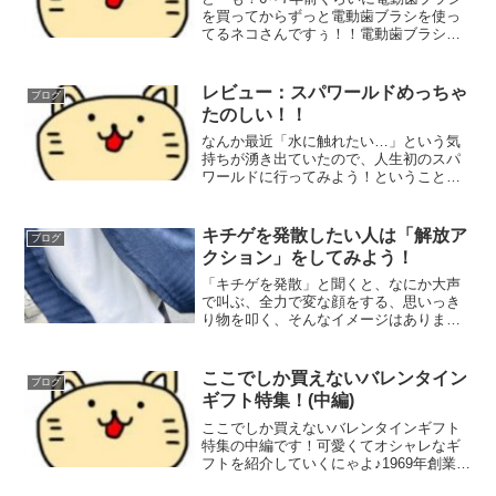
を買ってからずっと電動歯ブラシを使っ
てるネコさんですぅ！！電動歯ブラシを
買う時に丸形か歯ブラシ型かで迷う人居
るみたいなのでボクのレビューが参考に
なればいいなーということで書きました
レビュー：スパワールドめっちゃ
ブログ
ぁ！！磨いた感が欲しい...
たのしい！！
なんか最近「水に触れたい…」という気
持ちが湧き出ていたので、人生初のスパ
ワールドに行ってみよう！ということで
行ってきました！なのでレビューしま
す！！！ちなみに感動しすぎて写真を撮
るのを忘れていたので自分で撮った写真
キチゲを発散したい人は「解放ア
ブログ
がないですごめんなさい！！...
クション」をしてみよう！
「キチゲを発散」と聞くと、なにか大声
で叫ぶ、全力で変な顔をする、思いっき
り物を叩く、そんなイメージはありませ
んか？ボクもキチゲが貯まるたびにそう
いう発散の仕方をしていたのですが、少
し発散の仕方を変えてみました。 管理
ここでしか買えないバレンタイン
ブログ
人さんキチゲって「心の抑...
ギフト特集！(中編)
ここでしか買えないバレンタインギフト
特集の中編です！可愛くてオシャレなギ
フトを紹介していくにゃよ♪1969年創業の
洋菓子ブランドアンリ・シャルパンティ