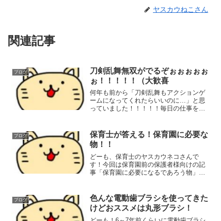
ヤスカウねこさん
関連記事
刀剣乱舞無双がでるぞぉぉぉぉぉ
ブログ
ぉ！！！！！（大歓喜
何年も前から「刀剣乱舞もアクションゲ
ームになってくれたらいいのに…」と思
っていました！！！！！毎日の仕事を終
えて家に帰り、疲れ切った中アイスを食
べながらTwitterを見る…いつもの行動を
しているとトレンドに「刀剣乱舞無双」
保育士が答える！保育園に必要な
ブログ
が！！えｗｗｗ刀...
物！！
どーも、保育士のヤスカウネコさんで
す！今回は保育園前の保護者様向けの記
事「保育園に必要になるであろう物」を
まとめていこうと思います♪ネットには子
育てしていない人が書いてるような記事
がごまんとありますからね…参考にして
色んな電動歯ブラシを使ってきた
ブログ
いただけたらと思います♪...
けどおススメは丸形ブラシ！
どーも！6～7年前くらいに電動歯ブラシ