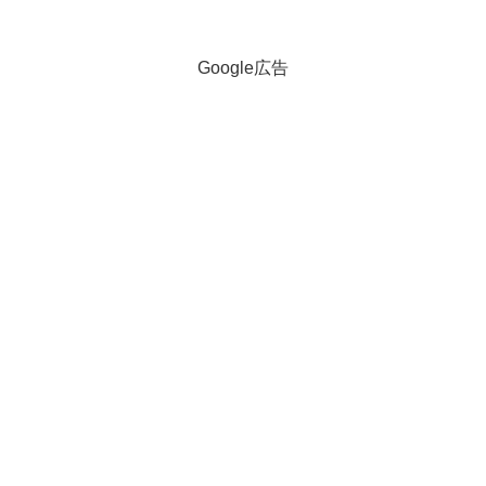
クヨ コピー用紙A4 500枚コクヨ コピ
ー用紙 A4 白色度80% 紙厚0.09mm...
Google広告