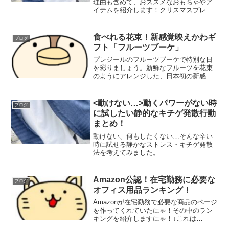
理由も含めて、おススメなおもちゃやア
イテムを紹介します！クリスマスプレゼ
ントの候補選びの参考にもなさってくだ
さいね♪
食べれる花束！新感覚映えかわギ
ブログ
フト「フルーツブーケ」
プレジールのフルーツブーケで特別な日
を彩りましょう。新鮮なフルーツを花束
のようにアレンジした、日本初の新感覚
ギフト。今すぐチェックして、大切な人
に感動を届けてください。
<動けない…>動くパワーがない時
ブログ
に試したい静的なキチゲ発散行動
まとめ！
動けない、何もしたくない…そんな辛い
時に試せる静かなストレス・キチゲ発散
法を考えてみました。
Amazon公認！在宅勤務に必要な
ブログ
オフィス用品ランキング！
Amazonが在宅勤務で必要な商品のページ
を作ってくれていたにゃ！その中のラン
キングを紹介しますにゃ！↓これは
Amazonの企画TOPページ！↓1位： コ