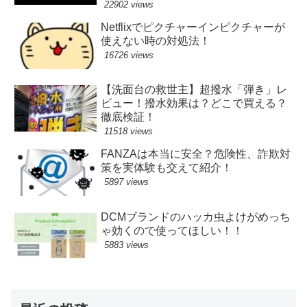
22902 views
Netflixでピクチャーインピクチャーが
使えない時の対処法！
16726 views
【洗面台の救世主】超撥水「弾き」レ
ビュー！撥水効果は？どこで買える？
徹底検証！
11518 views
FANZAは本当に安全？危険性、詐欺対
策を実体験も交えて紹介！
5897 views
DCMブランドのハッカ虫よけがめっち
ゃ効くので使ってほしい！！
5883 views