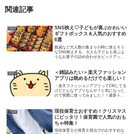
関連記事
SNS映え♡子どもが喜ぶかわいい
ブログ
ギフトボックス＆人気のおすすめ
6選
親戚など大人数の集まりの時に使えそう
なSNS映えする、大人も子どもも喜ぶよ
うなお菓子の詰め合わせをピックアップ
してみました！
＜雑誌みたい＞楽天ファッション
ブログ
アプリは眺めるだけでも楽しい！
・楽天ファッションアプリってCMしてる
けどどんなアプリなんや？と気になった
ので実際に使ってみました！！最新トレ
ンドとかを知れるのにゃ♪スキマ時間に雑
誌感覚で読める楽天ファッションアプ
リ！楽天ファッション（IOS）楽天ファ
現役保育士おすすめ！クリスマス
ブログ
ッション（andro...
にピッタリ！保育園で人気のおも
ちゃ特集！
現役保育士が保育士視点でのおすすめな