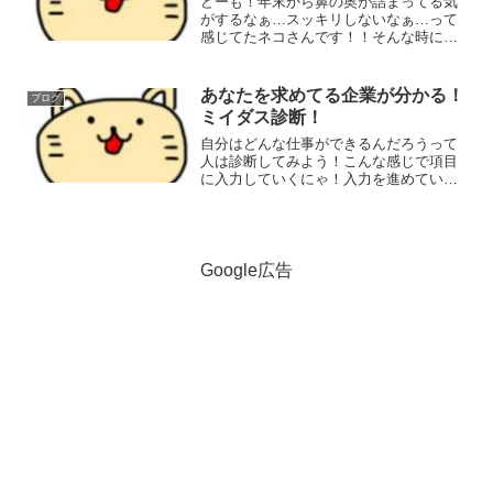
どーも！年末から鼻の奥が詰まってる気
がするなぁ…スッキリしないなぁ…って
感じてたネコさんです！！そんな時にあ
のCM！！鼻からダ――って水を出すあの
CM！！あれきっかけで「よし！ハナノア
買ってみよう!」って思って買いに行った
あなたを求めてる企業が分かる！
ブログ
のにゃ！思ってたよ...
ミイダス診断！
自分はどんな仕事ができるんだろうって
人は診断してみよう！こんな感じで項目
に入力していくにゃ！入力を進めていく
とあなたのような人を求めていますよ～
って企業の数が上に出てくるのにゃ！履
歴書を作る感じで持ってる資格や仕事の
経験年数などを入力してい...
Google広告