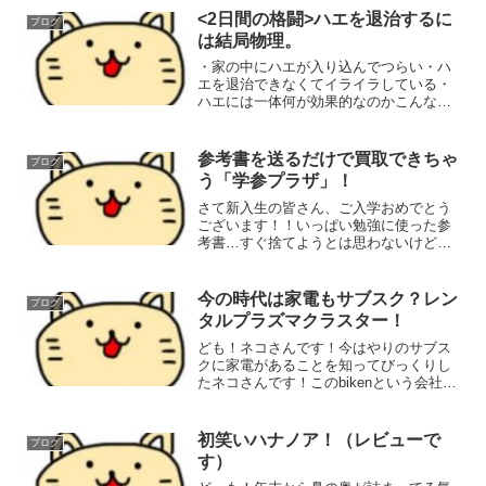
みに僕は担当が悪かったせいで無駄に時
<2日間の格闘>ハエを退治するに
ブログ
間がかかりその時点でや...
は結局物理。
・家の中にハエが入り込んでつらい・ハ
エを退治できなくてイライラしている・
ハエには一体何が効果的なのかこんな人
たちの役に立つ記事となっています！先
に結論を書いておきましょう、紙を棒状
にして叩くのが最強これです。ここから
参考書を送るだけで買取できちゃ
ブログ
は僕ら家族が土曜日・日曜...
う「学参プラザ」！
さて新入生の皆さん、ご入学おめでとう
ございます！！いっぱい勉強に使った参
考書…すぐ捨てようとは思わないけど置
いてても再利用することはあんまりない
よね？？そこで「学参プラザ」！参考書
を売ったお金で違う参考書の足しに出来
今の時代は家電もサブスク？レン
ブログ
たら効率的じゃない？？お...
タルプラズマクラスター！
ども！ネコさんです！今はやりのサブス
クに家電があることを知ってびっくりし
たネコさんです！このbikenという会社は
新品のプラズマクラスターなどをレンタ
ルできるサービスをしてるの！ざっくり
まとめてみたから良かったら検討してみ
初笑いハナノア！（レビューで
ブログ
てね！bikenの...
す）