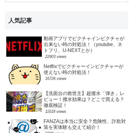
人気記事
動画アプリでピクチャインピクチャが
出来ない時の対処法！（youtube、ネ
トフリ、U-NEXTとか）
22903 views
Netflixでピクチャーインピクチャーが
使えない時の対処法！
16726 views
【洗面台の救世主】超撥水「弾き」レ
ビュー！撥水効果は？どこで買える？
徹底検証！
11518 views
FANZAは本当に安全？危険性、詐欺対
策を実体験も交えて紹介！