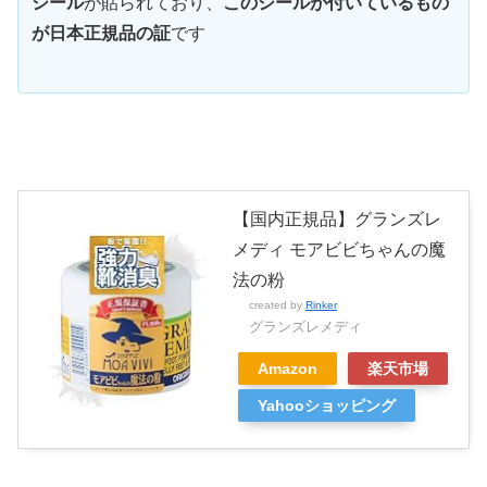
シール
が貼られており、
このシールが付いているもの
が日本正規品の証
です
【国内正規品】グランズレ
メディ モアビビちゃんの魔
法の粉
created by
Rinker
グランズレメディ
Amazon
楽天市場
Yahooショッピング