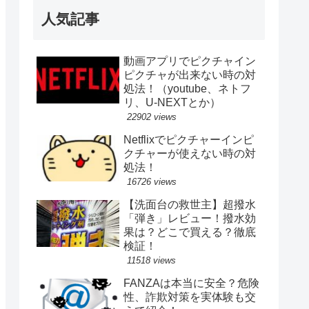
人気記事
動画アプリでピクチャイン
ピクチャが出来ない時の対
処法！（youtube、ネトフ
リ、U-NEXTとか）
22902 views
Netflixでピクチャーインピ
クチャーが使えない時の対
処法！
16726 views
【洗面台の救世主】超撥水
「弾き」レビュー！撥水効
果は？どこで買える？徹底
検証！
11518 views
FANZAは本当に安全？危険
性、詐欺対策を実体験も交