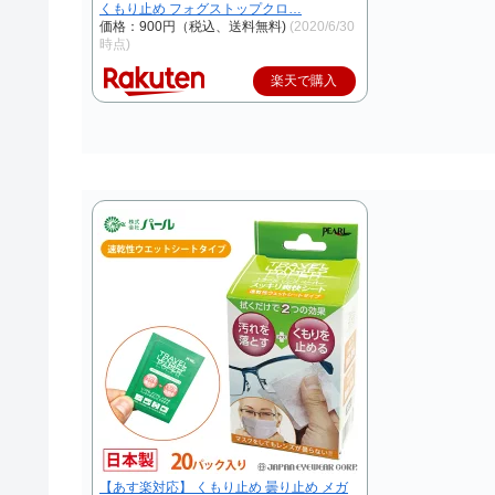
くもり止め フォグストップクロ…
価格：900円（税込、送料無料)
(2020/6/30
時点)
楽天で購入
【あす楽対応】 くもり止め 曇り止め メガ