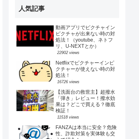
人気記事
動画アプリでピクチャイン
ピクチャが出来ない時の対
処法！（youtube、ネトフ
リ、U-NEXTとか）
22902 views
Netflixでピクチャーインピ
クチャーが使えない時の対
処法！
16726 views
【洗面台の救世主】超撥水
「弾き」レビュー！撥水効
果は？どこで買える？徹底
検証！
11518 views
FANZAは本当に安全？危険
性、詐欺対策を実体験も交