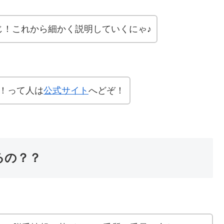
じ！これから細かく説明していくにゃ♪
！って人は
公式サイト
へどぞ！
るの？？